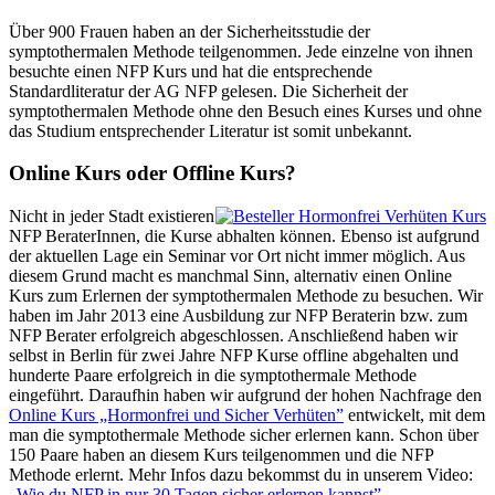
Über 900 Frauen haben an der Sicherheitsstudie der
symptothermalen Methode teilgenommen. Jede einzelne von ihnen
besuchte einen NFP Kurs und hat die entsprechende
Standardliteratur der AG NFP gelesen. Die Sicherheit der
symptothermalen Methode ohne den Besuch eines Kurses und ohne
das Studium entsprechender Literatur ist somit unbekannt.
Online Kurs oder Offline Kurs?
Nicht in jeder Stadt existieren
NFP BeraterInnen, die Kurse abhalten können. Ebenso ist aufgrund
der aktuellen Lage ein Seminar vor Ort nicht immer möglich. Aus
diesem Grund macht es manchmal Sinn, alternativ einen Online
Kurs zum Erlernen der symptothermalen Methode zu besuchen. Wir
haben im Jahr 2013 eine Ausbildung zur NFP Beraterin bzw. zum
NFP Berater erfolgreich abgeschlossen. Anschließend haben wir
selbst in Berlin für zwei Jahre NFP Kurse offline abgehalten und
hunderte Paare erfolgreich in die symptothermale Methode
eingeführt. Daraufhin haben wir aufgrund der hohen Nachfrage den
Online Kurs „Hormonfrei und Sicher Verhüten”
entwickelt, mit dem
man die symptothermale Methode sicher erlernen kann. Schon über
150 Paare haben an diesem Kurs teilgenommen und die NFP
Methode erlernt. Mehr Infos dazu bekommst du in unserem Video:
„Wie du NFP in nur 30 Tagen sicher erlernen kannst”.