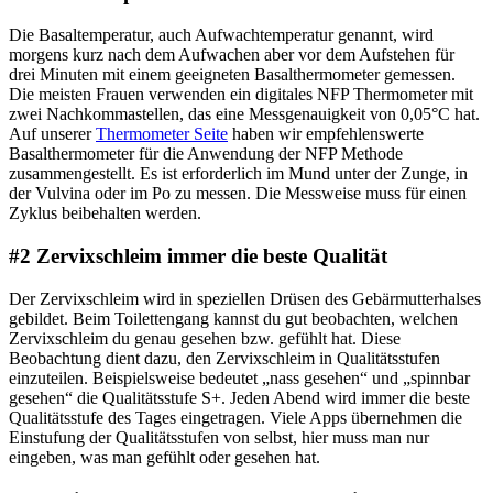
Die Basaltemperatur, auch Aufwachtemperatur genannt, wird
morgens kurz nach dem Aufwachen aber vor dem Aufstehen für
drei Minuten mit einem geeigneten Basalthermometer gemessen.
Die meisten Frauen verwenden ein digitales NFP Thermometer mit
zwei Nachkommastellen, das eine Messgenauigkeit von 0,05°C hat.
Auf unserer
Thermometer Seite
haben wir empfehlenswerte
Basalthermometer für die Anwendung der NFP Methode
zusammengestellt. Es ist erforderlich im Mund unter der Zunge, in
der Vulvina oder im Po zu messen. Die Messweise muss für einen
Zyklus beibehalten werden.
#2 Zervixschleim immer die beste Qualität
Der Zervixschleim wird in speziellen Drüsen des Gebärmutterhalses
gebildet. Beim Toilettengang kannst du gut beobachten, welchen
Zervixschleim du genau gesehen bzw. gefühlt hat. Diese
Beobachtung dient dazu, den Zervixschleim in Qualitätsstufen
einzuteilen. Beispielsweise bedeutet „nass gesehen“ und „spinnbar
gesehen“ die Qualitätsstufe S+. Jeden Abend wird immer die beste
Qualitätsstufe des Tages eingetragen. Viele Apps übernehmen die
Einstufung der Qualitätsstufen von selbst, hier muss man nur
eingeben, was man gefühlt oder gesehen hat.