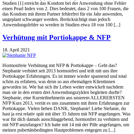
Studien [1] erreicht das Kondom bei der Anwendung ohne Fehler
einen Pearl Index von 2. Dies bedeutet, dass 2 von 100 Frauen, die
das Kondom mit ihrem Partner fehlerfrei für ein Jahr anwenden,
ungeplant schwanger werden. Berücksichtigt man jedoch
Anwendungsfehler so werden in Studien etwa 18 von 100 [...]
Verhütung mit Portiokappe & NFP
18. April 2021
Hormonfreie Verhütung mit NFP & Portiokappe – Geht das?
Stephanie verhütet seit 2013 hormonfrei und teilt mit uns ihre
Portiokappe Erfahrungen. Es ist immer wieder spannend und total
schön zu erfahren, was denn so aus ehemaligen Klientinnen
geworden ist. Wie hat sich ihr Leben weiter entwickelt nachdem
man sie in den ersten drei Anwendungszyklen begleiten durfte?
Stephanie, eine Kursteilnehmerin aus unserem ALLERERSTEN
NFP Kurs 2013, verrät es uns zusammen mit ihren Erfahrungen zur
Portiokappe. Vielen lieben DANK, Stephanie! Liebe Stefanie, du
hast ja erst relativ spät mit über 35 Jahren mit NFP angefangen. Was
war für dich damals ausschlaggebend, hormonfrei zu verhüten und
mit NFP anzufangen? Ich hatte mit 14 mit der Pille angefangen, um
meinen pubertätsbedingten Hautproblemen entgegen zu [...]