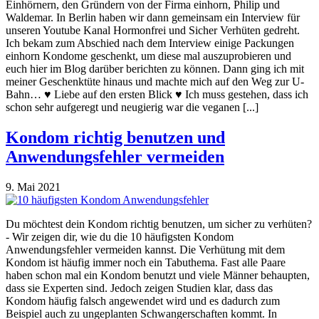
Einhörnern, den Gründern von der Firma einhorn, Philip und
Waldemar. In Berlin haben wir dann gemeinsam ein Interview für
unseren Youtube Kanal Hormonfrei und Sicher Verhüten gedreht.
Ich bekam zum Abschied nach dem Interview einige Packungen
einhorn Kondome geschenkt, um diese mal auszuprobieren und
euch hier im Blog darüber berichten zu können. Dann ging ich mit
meiner Geschenktüte hinaus und machte mich auf den Weg zur U-
Bahn… ♥ Liebe auf den ersten Blick ♥ Ich muss gestehen, dass ich
schon sehr aufgeregt und neugierig war die veganen [...]
Kondom richtig benutzen und
Anwendungsfehler vermeiden
9. Mai 2021
Du möchtest dein Kondom richtig benutzen, um sicher zu verhüten?
- Wir zeigen dir, wie du die 10 häufigsten Kondom
Anwendungsfehler vermeiden kannst. Die Verhütung mit dem
Kondom ist häufig immer noch ein Tabuthema. Fast alle Paare
haben schon mal ein Kondom benutzt und viele Männer behaupten,
dass sie Experten sind. Jedoch zeigen Studien klar, dass das
Kondom häufig falsch angewendet wird und es dadurch zum
Beispiel auch zu ungeplanten Schwangerschaften kommt. In