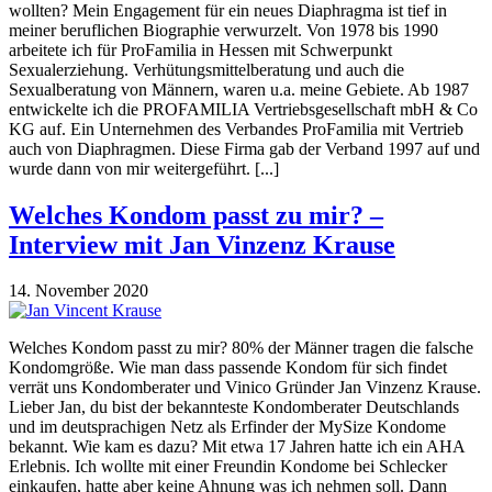
wollten? Mein Engagement für ein neues Diaphragma ist tief in
meiner beruflichen Biographie verwurzelt. Von 1978 bis 1990
arbeitete ich für ProFamilia in Hessen mit Schwerpunkt
Sexualerziehung. Verhütungsmittelberatung und auch die
Sexualberatung von Männern, waren u.a. meine Gebiete. Ab 1987
entwickelte ich die PROFAMILIA Vertriebsgesellschaft mbH & Co
KG auf. Ein Unternehmen des Verbandes ProFamilia mit Vertrieb
auch von Diaphragmen. Diese Firma gab der Verband 1997 auf und
wurde dann von mir weitergeführt. [...]
Welches Kondom passt zu mir? –
Interview mit Jan Vinzenz Krause
14. November 2020
Welches Kondom passt zu mir? 80% der Männer tragen die falsche
Kondomgröße. Wie man dass passende Kondom für sich findet
verrät uns Kondomberater und Vinico Gründer Jan Vinzenz Krause.
Lieber Jan, du bist der bekannteste Kondomberater Deutschlands
und im deutsprachigen Netz als Erfinder der MySize Kondome
bekannt. Wie kam es dazu? Mit etwa 17 Jahren hatte ich ein AHA
Erlebnis. Ich wollte mit einer Freundin Kondome bei Schlecker
einkaufen, hatte aber keine Ahnung was ich nehmen soll. Dann