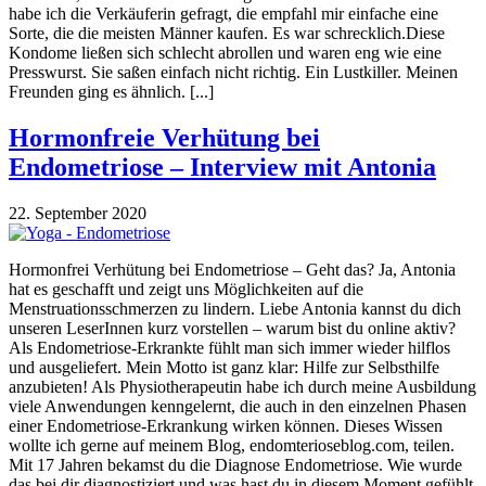
habe ich die Verkäuferin gefragt, die empfahl mir einfache eine
Sorte, die die meisten Männer kaufen. Es war schrecklich.Diese
Kondome ließen sich schlecht abrollen und waren eng wie eine
Presswurst. Sie saßen einfach nicht richtig. Ein Lustkiller. Meinen
Freunden ging es ähnlich. [...]
Hormonfreie Verhütung bei
Endometriose – Interview mit Antonia
22. September 2020
Hormonfrei Verhütung bei Endometriose – Geht das? Ja, Antonia
hat es geschafft und zeigt uns Möglichkeiten auf die
Menstruationsschmerzen zu lindern. Liebe Antonia kannst du dich
unseren LeserInnen kurz vorstellen – warum bist du online aktiv?
Als Endometriose-Erkrankte fühlt man sich immer wieder hilflos
und ausgeliefert. Mein Motto ist ganz klar: Hilfe zur Selbsthilfe
anzubieten! Als Physiotherapeutin habe ich durch meine Ausbildung
viele Anwendungen kenngelernt, die auch in den einzelnen Phasen
einer Endometriose-Erkrankung wirken können. Dieses Wissen
wollte ich gerne auf meinem Blog, endomterioseblog.com, teilen.
Mit 17 Jahren bekamst du die Diagnose Endometriose. Wie wurde
das bei dir diagnostiziert und was hast du in diesem Moment gefühlt