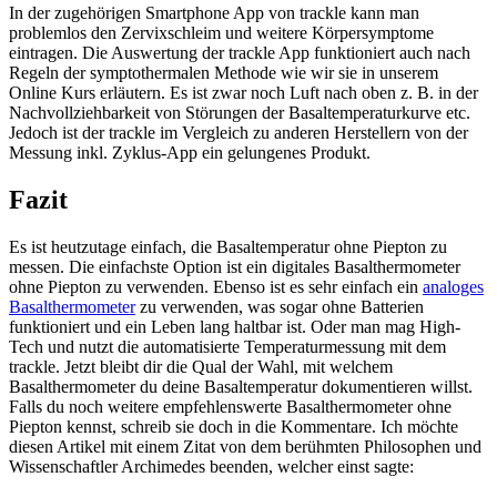
In der zugehörigen Smartphone App von trackle kann man
problemlos den Zervixschleim und weitere Körpersymptome
eintragen. Die Auswertung der trackle App funktioniert auch nach
Regeln der symptothermalen Methode wie wir sie in unserem
Online Kurs erläutern. Es ist zwar noch Luft nach oben z. B. in der
Nachvollziehbarkeit von Störungen der Basaltemperaturkurve etc.
Jedoch ist der trackle im Vergleich zu anderen Herstellern von der
Messung inkl. Zyklus-App ein gelungenes Produkt.
Fazit
Es ist heutzutage einfach, die Basaltemperatur ohne Piepton zu
messen. Die einfachste Option ist ein digitales Basalthermometer
ohne Piepton zu verwenden. Ebenso ist es sehr einfach ein
analoges
Basalthermometer
zu verwenden, was sogar ohne Batterien
funktioniert und ein Leben lang haltbar ist. Oder man mag High-
Tech und nutzt die automatisierte Temperaturmessung mit dem
trackle. Jetzt bleibt dir die Qual der Wahl, mit welchem
Basalthermometer du deine Basaltemperatur dokumentieren willst.
Falls du noch weitere empfehlenswerte Basalthermometer ohne
Piepton kennst, schreib sie doch in die Kommentare. Ich möchte
diesen Artikel mit einem Zitat von dem berühmten Philosophen und
Wissenschaftler Archimedes beenden, welcher einst sagte: