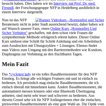
besucht haben. Dies haben wir im
Interview mit Prof. Dr. med.
Freundl
, der Forschungsgruppe NFP in Heidelberg ausführlich in
einem Interview dargestellt.
Nun ist das NFP
Beraternetz nicht in jeder Stadt ausreichend besetzt, daher haben wir
auf Wunsch unserer Fans, einen
Online Kurs „Hormonfrei Und
Sicher Verhüten“
geschaffen, mit dem schon viele Frauen die
symptothermale Methode erfolgreich erlernt haben. Dieser Online
Kurs umfasst eine Schritt für Schritt Anleitung und ein Arbeitsbuch
zum Ausdrucken mit Übungszyklen + Lösungen. Ebenso findet
man Videos zum Umgang mit den Barrieremethoden wie Kondom,
Diaphragma zur Verhütung an den fruchtbaren Tagen.
Mein Fazit
Das
*cyclotest lady
ist ein tolles Basalthermometer für den NFP
Einstieg. Es bringt alle wichtigen Features mit und ist einfach zu
bedienen. Ich persönlich mag einfache Basalthermometer, die ich
einfach überall mit hinnehmen kann. Andere Basalthermometer, die
automatisiert messen können oder eine Bluetooth Übertragung
anbieten, sind meist sehr teuer und schwerer zu bedienen. Aus
diesem Grund sehe ich für NFP Anfängerinnen eher die einfachen,
preiswerten Basalthermometer als eine gute Wahl an. Die Optik vom