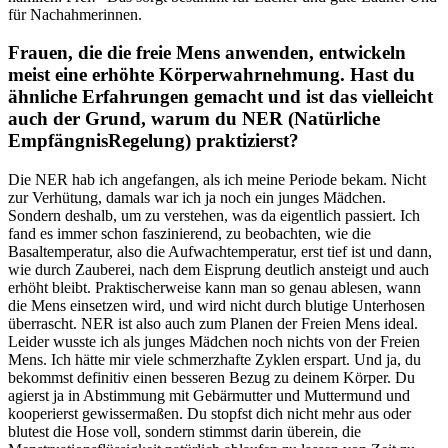
für Nachahmerinnen.
Frauen, die die freie Mens anwenden, entwickeln
meist eine erhöhte Körperwahrnehmung. Hast du
ähnliche Erfahrungen gemacht und ist das vielleicht
auch der Grund, warum du NER (Natürliche
EmpfängnisRegelung) praktizierst?
Die NER hab ich angefangen, als ich meine Periode bekam. Nicht
zur Verhütung, damals war ich ja noch ein junges Mädchen.
Sondern deshalb, um zu verstehen, was da eigentlich passiert. Ich
fand es immer schon faszinierend, zu beobachten, wie die
Basaltemperatur, also die Aufwachtemperatur, erst tief ist und dann,
wie durch Zauberei, nach dem Eisprung deutlich ansteigt und auch
erhöht bleibt. Praktischerweise kann man so genau ablesen, wann
die Mens einsetzen wird, und wird nicht durch blutige Unterhosen
überrascht. NER ist also auch zum Planen der Freien Mens ideal.
Leider wusste ich als junges Mädchen noch nichts von der Freien
Mens. Ich hätte mir viele schmerzhafte Zyklen erspart. Und ja, du
bekommst definitiv einen besseren Bezug zu deinem Körper. Du
agierst ja in Abstimmung mit Gebärmutter und Muttermund und
kooperierst gewissermaßen. Du stopfst dich nicht mehr aus oder
blutest die Hose voll, sondern stimmst darin überein, die