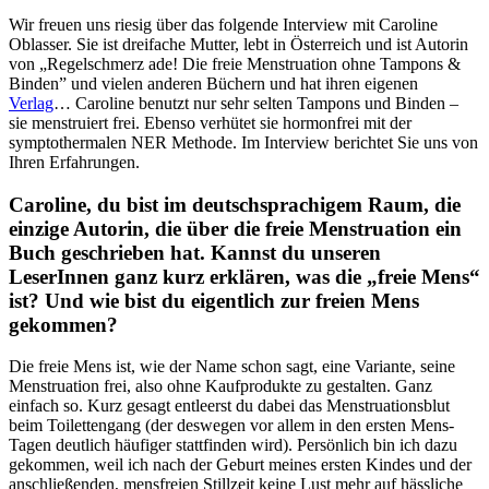
Wir freuen uns riesig über das folgende Interview mit Caroline
Oblasser. Sie ist dreifache Mutter, lebt in Österreich und ist Autorin
von „Regelschmerz ade! Die freie Menstruation ohne Tampons &
Binden” und vielen anderen Büchern und hat ihren eigenen
Verlag
… Caroline benutzt nur sehr selten Tampons und Binden –
sie menstruiert frei. Ebenso verhütet sie hormonfrei mit der
symptothermalen NER Methode. Im Interview berichtet Sie uns von
Ihren Erfahrungen.
Caroline, du bist im deutschsprachigem Raum, die
einzige Autorin, die über die freie Menstruation ein
Buch geschrieben hat. Kannst du unseren
LeserInnen ganz kurz erklären, was die „freie Mens“
ist? Und wie bist du eigentlich zur freien Mens
gekommen?
Die freie Mens ist, wie der Name schon sagt, eine Variante, seine
Menstruation frei, also ohne Kaufprodukte zu gestalten. Ganz
einfach so. Kurz gesagt entleerst du dabei das Menstruationsblut
beim Toilettengang (der deswegen vor allem in den ersten Mens-
Tagen deutlich häufiger stattfinden wird). Persönlich bin ich dazu
gekommen, weil ich nach der Geburt meines ersten Kindes und der
anschließenden, mensfreien Stillzeit keine Lust mehr auf hässliche