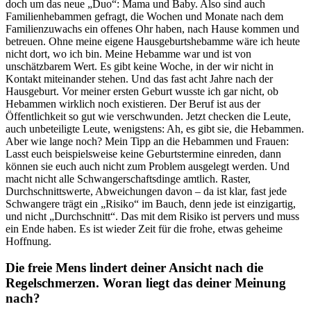
doch um das neue „Duo“: Mama und Baby. Also sind auch
Familienhebammen gefragt, die Wochen und Monate nach dem
Familienzuwachs ein offenes Ohr haben, nach Hause kommen und
betreuen. Ohne meine eigene Hausgeburtshebamme wäre ich heute
nicht dort, wo ich bin. Meine Hebamme war und ist von
unschätzbarem Wert. Es gibt keine Woche, in der wir nicht in
Kontakt miteinander stehen. Und das fast acht Jahre nach der
Hausgeburt. Vor meiner ersten Geburt wusste ich gar nicht, ob
Hebammen wirklich noch existieren. Der Beruf ist aus der
Öffentlichkeit so gut wie verschwunden. Jetzt checken die Leute,
auch unbeteiligte Leute, wenigstens: Ah, es gibt sie, die Hebammen.
Aber wie lange noch? Mein Tipp an die Hebammen und Frauen:
Lasst euch beispielsweise keine Geburtstermine einreden, dann
können sie euch auch nicht zum Problem ausgelegt werden. Und
macht nicht alle Schwangerschaftsdinge amtlich. Raster,
Durchschnittswerte, Abweichungen davon – da ist klar, fast jede
Schwangere trägt ein „Risiko“ im Bauch, denn jede ist einzigartig,
und nicht „Durchschnitt“. Das mit dem Risiko ist pervers und muss
ein Ende haben. Es ist wieder Zeit für die frohe, etwas geheime
Hoffnung.
Die freie Mens lindert deiner Ansicht nach die
Regelschmerzen. Woran liegt das deiner Meinung
nach?