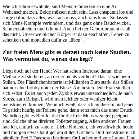
Wie ich schon erwähnte, sind Mens-Schmerzen so eine Art
Wehenschmerzen. Beide müssen nicht sein. Lass entspannt los und
sorge dafür, dass alles, was raus muss, auch raus kann. So lassen
sich Mens-Krämpfe verhindern, und das ganz ohne Bauchwickel,
Schmerztabletten und Globuli. Auch bei der Geburt braucht es all
das nicht. Unser weiblicher Körper ist dazu erschaffen, Leben zu
schenken und monatlich dafür zu „üben“.
Zur freien Mens gibt es derzeit noch keine Studien.
Was vermutest du, woran das liegt?
Liegt doch auf der Hand: Wer hat schon Interesse daran, eine
Methode zu studieren, an der er nichts verdient? Das ist wie beim
Stillen. Die Fläschchenbatterie ist Milliarden Euro stark, das Stillen
hat nur eine Lobby unter der Bluse. Am besten, jede Frau studiert
sich selbst. Es ist auch jeden Zyklus etwas unterschiedlich. Je nach
Stress, zum Beispiel, wird man leichter oder weniger leicht
menstruieren können. Wenn ich weiß, dass ich an diesem und jenen
Tag nicht häufig zurToilette gehe, dann setzt mich das unter Druck.
Natürlich gibt es Berufe, die für die freie Mens weniger geeignet
sind. Solche ohne direkten Toilettenzugang. Allen anderen Frauen
rate ich, einfach zu sagen: „Liebe Kollegen, ich verschwinde heute
und morgen etwas häufiger am stillen Örtchen. Dort menstruiere ich
nämlich: Frei!“ Das sorgt bestimmt für Lacher und gute Laune. Und