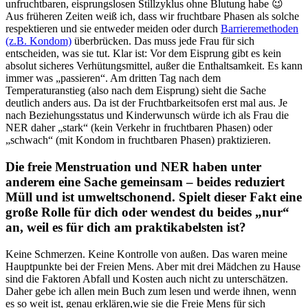
unfruchtbaren, eisprungslosen Stillzyklus ohne Blutung habe 😉
Aus früheren Zeiten weiß ich, dass wir fruchtbare Phasen als solche
respektieren und sie entweder meiden oder durch
Barrieremethoden
(z.B. Kondom)
überbrücken. Das muss jede Frau für sich
entscheiden, was sie tut. Klar ist: Vor dem Eisprung gibt es kein
absolut sicheres Verhütungsmittel, außer die Enthaltsamkeit. Es kann
immer was „passieren“. Am dritten Tag nach dem
Temperaturanstieg (also nach dem Eisprung) sieht die Sache
deutlich anders aus. Da ist der Fruchtbarkeitsofen erst mal aus. Je
nach Beziehungsstatus und Kinderwunsch würde ich als Frau die
NER daher „stark“ (kein Verkehr in fruchtbaren Phasen) oder
„schwach“ (mit Kondom in fruchtbaren Phasen) praktizieren.
Die freie Menstruation und NER haben unter
anderem eine Sache gemeinsam – beides reduziert
Müll und ist umweltschonend. Spielt dieser Fakt eine
große Rolle für dich oder wendest du beides „nur“
an, weil es für dich am praktikabelsten ist?
Keine Schmerzen. Keine Kontrolle von außen. Das waren meine
Hauptpunkte bei der Freien Mens. Aber mit drei Mädchen zu Hause
sind die Faktoren Abfall und Kosten auch nicht zu unterschätzen.
Daher gebe ich allen mein Buch zum lesen und werde ihnen, wenn
es so weit ist, genau erklären,wie sie die Freie Mens für sich