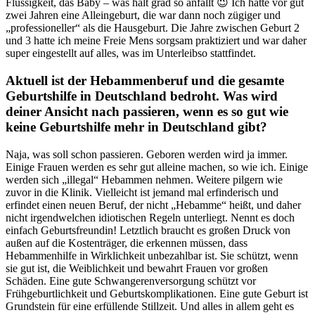
Flüssigkeit, das Baby – was halt grad so anfällt 😉 Ich hatte vor gut
zwei Jahren eine Alleingeburt, die war dann noch zügiger und
„professioneller“ als die Hausgeburt. Die Jahre zwischen Geburt 2
und 3 hatte ich meine Freie Mens sorgsam praktiziert und war daher
super eingestellt auf alles, was im Unterleibso stattfindet.
Aktuell ist der Hebammenberuf und die gesamte
Geburtshilfe in Deutschland bedroht. Was wird
deiner Ansicht nach passieren, wenn es so gut wie
keine Geburtshilfe mehr in Deutschland gibt?
Naja, was soll schon passieren. Geboren werden wird ja immer.
Einige Frauen werden es sehr gut alleine machen, so wie ich. Einige
werden sich „illegal“ Hebammen nehmen. Weitere pilgern wie
zuvor in die Klinik. Vielleicht ist jemand mal erfinderisch und
erfindet einen neuen Beruf, der nicht „Hebamme“ heißt, und daher
nicht irgendwelchen idiotischen Regeln unterliegt. Nennt es doch
einfach Geburtsfreundin! Letztlich braucht es großen Druck von
außen auf die Kostenträger, die erkennen müssen, dass
Hebammenhilfe in Wirklichkeit unbezahlbar ist. Sie schützt, wenn
sie gut ist, die Weiblichkeit und bewahrt Frauen vor großen
Schäden. Eine gute Schwangerenversorgung schützt vor
Frühgeburtlichkeit und Geburtskomplikationen. Eine gute Geburt ist
Grundstein für eine erfüllende Stillzeit. Und alles in allem geht es