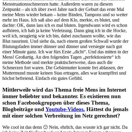
Menstruationsschmerzen hatte. Außerdem waren zu diesem
Zeitpunkt – als ich über zwei Jahre nach der Geburt das erste Mal
meine Mens wieder bekam – keine Binden, Tampons und so weiter
mehr im Haus. Ich saß also auf dem Klo, merkte, es blutet, und
dachte: OK, dann lass ich es mal bluten. Irgendwann wird es schon
aufhören, ich hab ja keine Verletzung. Dann ging ich in die Hocke,
weil ich, neugierig wie ich bin, dabei zuschauen wollte, wie das
Blut rausrinnt. Und siehe da, nach einem großen Schwall wurde der
Blutungsfaden immer dünner und dünner und versiegte nach gut
einer Minute ganz. Ich war fürs Erste „dicht“. Und das mitten in der
Mens! Großartig. An den folgenden Tagen „perfektionierte“ ich
meine Methode und merkte praktischerweise, dass auch die
Schmerzen fort waren. Die Gebärmutter konnte frei ablassen, der
Muttermund musste keinen Stau ertragen, alles war krampffrei und
höchst befreiend. Einfach ein gutes Gefühl.
Mittlerweile wird das Thema freie Mens im Internet
immer beliebter und bekannter. Es existieren nun
schon Facebookgruppen über dieses Thema,
Blogbeiträge und
Youtube-Videos.
Hättest du jemals
mit einer solchen Verbreitung im Netz gerechnet?
Wie cool ist das denn 🙂 Nein, ehrlich, das wusste ich gar nicht. Da