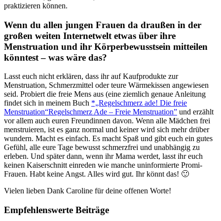
praktizieren können.
Wenn du allen jungen Frauen da draußen in der
großen weiten Internetwelt etwas über ihre
Menstruation und ihr Körperbewusstsein mitteilen
könntest – was wäre das?
Lasst euch nicht erklären, dass ihr auf Kaufprodukte zur
Menstruation, Schmerzmittel oder teure Wärmekissen angewiesen
seid. Probiert die freie Mens aus (eine ziemlich genaue Anleitung
findet sich in meinem Buch
*„Regelschmerz ade! Die freie
Menstruation“Regelschmerz Ade – Freie Menstruation”
und erzählt
vor allem auch euren Freundinnen davon. Wenn alle Mädchen frei
menstruieren, ist es ganz normal und keiner wird sich mehr drüber
wundern. Macht es einfach. Es macht Spaß und gibt euch ein gutes
Gefühl, alle eure Tage bewusst schmerzfrei und unabhängig zu
erleben. Und später dann, wenn ihr Mama werdet, lasst ihr euch
keinen Kaiserschnitt einreden wie manche uninformierte Promi-
Frauen. Habt keine Angst. Alles wird gut. Ihr könnt das! 🙂
Vielen lieben Dank Caroline für deine offenen Worte!
Empfehlenswerte Beiträge