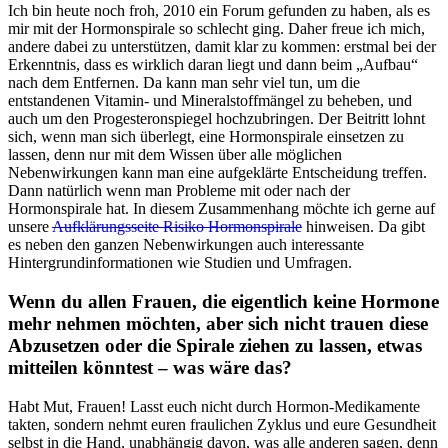
Ich bin heute noch froh, 2010 ein Forum gefunden zu haben, als es
mir mit der Hormonspirale so schlecht ging. Daher freue ich mich,
andere dabei zu unterstützen, damit klar zu kommen: erstmal bei der
Erkenntnis, dass es wirklich daran liegt und dann beim „Aufbau“
nach dem Entfernen. Da kann man sehr viel tun, um die
entstandenen Vitamin- und Mineralstoffmängel zu beheben, und
auch um den Progesteronspiegel hochzubringen. Der Beitritt lohnt
sich, wenn man sich überlegt, eine Hormonspirale einsetzen zu
lassen, denn nur mit dem Wissen über alle möglichen
Nebenwirkungen kann man eine aufgeklärte Entscheidung treffen.
Dann natürlich wenn man Probleme mit oder nach der
Hormonspirale hat. In diesem Zusammenhang möchte ich gerne auf
unsere
Aufklärungsseite Risiko Hormonspirale
hinweisen. Da gibt
es neben den ganzen Nebenwirkungen auch interessante
Hintergrundinformationen wie Studien und Umfragen.
Wenn du allen Frauen, die eigentlich keine Hormone
mehr nehmen möchten, aber sich nicht trauen diese
Abzusetzen oder die Spirale ziehen zu lassen, etwas
mitteilen könntest – was wäre das?
Habt Mut, Frauen! Lasst euch nicht durch Hormon-Medikamente
takten, sondern nehmt euren fraulichen Zyklus und eure Gesundheit
selbst in die Hand, unabhängig davon, was alle anderen sagen, denn