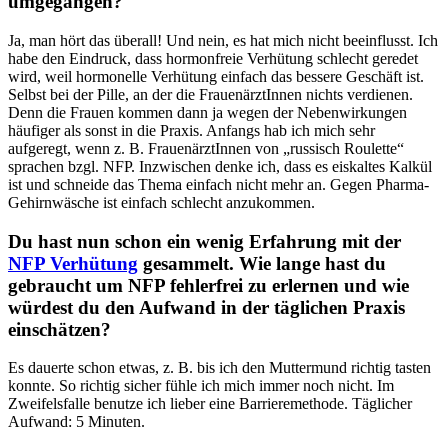
umgegangen?
Ja, man hört das überall! Und nein, es hat mich nicht beeinflusst. Ich
habe den Eindruck, dass hormonfreie Verhütung schlecht geredet
wird, weil hormonelle Verhütung einfach das bessere Geschäft ist.
Selbst bei der Pille, an der die FrauenärztInnen nichts verdienen.
Denn die Frauen kommen dann ja wegen der Nebenwirkungen
häufiger als sonst in die Praxis. Anfangs hab ich mich sehr
aufgeregt, wenn z. B. FrauenärztInnen von „russisch Roulette“
sprachen bzgl. NFP. Inzwischen denke ich, dass es eiskaltes Kalkül
ist und schneide das Thema einfach nicht mehr an. Gegen Pharma-
Gehirnwäsche ist einfach schlecht anzukommen.
Du hast nun schon ein wenig Erfahrung mit der
NFP Verhütung
gesammelt. Wie lange hast du
gebraucht um NFP fehlerfrei zu erlernen und wie
würdest du den Aufwand in der täglichen Praxis
einschätzen?
Es dauerte schon etwas, z. B. bis ich den Muttermund richtig tasten
konnte. So richtig sicher fühle ich mich immer noch nicht. Im
Zweifelsfalle benutze ich lieber eine Barrieremethode. Täglicher
Aufwand: 5 Minuten.