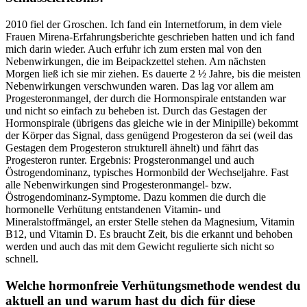
2010 fiel der Groschen. Ich fand ein Internetforum, in dem viele
Frauen Mirena-Erfahrungsberichte geschrieben hatten und ich fand
mich darin wieder. Auch erfuhr ich zum ersten mal von den
Nebenwirkungen, die im Beipackzettel stehen. Am nächsten
Morgen ließ ich sie mir ziehen. Es dauerte 2 ½ Jahre, bis die meisten
Nebenwirkungen verschwunden waren. Das lag vor allem am
Progesteronmangel, der durch die Hormonspirale entstanden war
und nicht so einfach zu beheben ist. Durch das Gestagen der
Hormonspirale (übrigens das gleiche wie in der Minipille) bekommt
der Körper das Signal, dass genügend Progesteron da sei (weil das
Gestagen dem Progesteron strukturell ähnelt) und fährt das
Progesteron runter. Ergebnis: Progsteronmangel und auch
Östrogendominanz, typisches Hormonbild der Wechseljahre. Fast
alle Nebenwirkungen sind Progesteronmangel- bzw.
Östrogendominanz-Symptome. Dazu kommen die durch die
hormonelle Verhütung entstandenen Vitamin- und
Mineralstoffmängel, an erster Stelle stehen da Magnesium, Vitamin
B12, und Vitamin D. Es braucht Zeit, bis die erkannt und behoben
werden und auch das mit dem Gewicht regulierte sich nicht so
schnell.
Welche hormonfreie Verhütungsmethode wendest du
aktuell an und warum hast du dich für diese