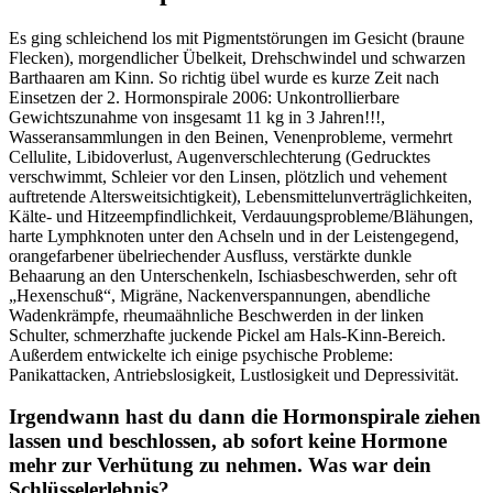
Es ging schleichend los mit Pigmentstörungen im Gesicht (braune
Flecken), morgendlicher Übelkeit, Drehschwindel und schwarzen
Barthaaren am Kinn. So richtig übel wurde es kurze Zeit nach
Einsetzen der 2. Hormonspirale 2006: Unkontrollierbare
Gewichtszunahme von insgesamt 11 kg in 3 Jahren!!!,
Wasseransammlungen in den Beinen, Venenprobleme, vermehrt
Cellulite, Libidoverlust, Augenverschlechterung (Gedrucktes
verschwimmt, Schleier vor den Linsen, plötzlich und vehement
auftretende Altersweitsichtigkeit), Lebensmittelunverträglichkeiten,
Kälte- und Hitzeempfindlichkeit, Verdauungsprobleme/Blähungen,
harte Lymphknoten unter den Achseln und in der Leistengegend,
orangefarbener übelriechender Ausfluss, verstärkte dunkle
Behaarung an den Unterschenkeln, Ischiasbeschwerden, sehr oft
„Hexenschuß“, Migräne, Nackenverspannungen, abendliche
Wadenkrämpfe, rheumaähnliche Beschwerden in der linken
Schulter, schmerzhafte juckende Pickel am Hals-Kinn-Bereich.
Außerdem entwickelte ich einige psychische Probleme:
Panikattacken, Antriebslosigkeit, Lustlosigkeit und Depressivität.
Irgendwann hast du dann die Hormonspirale ziehen
lassen und beschlossen, ab sofort keine Hormone
mehr zur Verhütung zu nehmen. Was war dein
Schlüsselerlebnis?