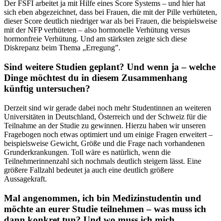
Der FSFI arbeitet ja mit Hilfe eines Score Systems – und hier hat
sich eben abgezeichnet, dass bei Frauen, die mit der Pille verhüteten,
dieser Score deutlich niedriger war als bei Frauen, die beispielsweise
mit der NFP verhüteten – also hormonelle Verhütung versus
hormonfreie Verhütung. Und am stärksten zeigte sich diese
Diskrepanz beim Thema „Erregung”.
Sind weitere Studien geplant? Und wenn ja – welche
Dinge möchtest du in diesem Zusammenhang
künftig untersuchen?
Derzeit sind wir gerade dabei noch mehr Studentinnen an weiteren
Universitäten in Deutschland, Österreich und der Schweiz für die
Teilnahme an der Studie zu gewinnen. Hierzu haben wir unseren
Fragebogen noch etwas optimiert und um einige Fragen erweitert –
beispielsweise Gewicht, Größe und die Frage nach vorhandenen
Grunderkrankungen. Toll wäre es natürlich, wenn die
Teilnehmerinnenzahl sich nochmals deutlich steigern lässt. Eine
größere Fallzahl bedeutet ja auch eine deutlich größere
Aussagekraft.
Mal angenommen, ich bin Medizinstudentin und
möchte an eurer Studie teilnehmen – was muss ich
dann konkret tun? Und wo muss ich mich