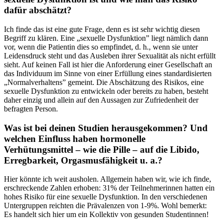
dafür abschätzt?
Ich finde das ist eine gute Frage, denn es ist sehr wichtig diesen
Begriff zu klären. Eine „sexuelle Dysfunktion” liegt nämlich dann
vor, wenn die Patientin dies so empfindet, d. h., wenn sie unter
Leidensdruck steht und das Ausleben ihrer Sexualität als nicht erfüllt
sieht. Auf keinen Fall ist hier die Anforderung einer Gesellschaft an
das Individuum im Sinne von einer Erfüllung eines standardisierten
„Normalverhaltens” gemeint. Die Abschätzung des Risikos, eine
sexuelle Dysfunktion zu entwickeln oder bereits zu haben, besteht
daher einzig und allein auf den Aussagen zur Zufriedenheit der
befragten Person.
Was ist bei deinen Studien herausgekommen? Und
welchen Einfluss haben hormonelle
Verhütungsmittel – wie die Pille – auf die Libido,
Erregbarkeit, Orgasmusfähigkeit u. a.?
Hier könnte ich weit ausholen. Allgemein haben wir, wie ich finde,
erschreckende Zahlen erhoben: 31% der Teilnehmerinnen hatten ein
hohes Risiko für eine sexuelle Dysfunktion. In den verschiedenen
Untergruppen reichten die Prävalenzen von 1-9%. Wohl bemerkt:
Es handelt sich hier um ein Kollektiv von gesunden Studentinnen!