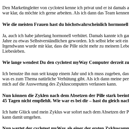
Den Marketingleiter von cyclotest kenne ich privat und er ist dama
war klar, da möchte ich gerne arbeiten. Als ich dann das Team kennenge
Wie die meisten Frauen hast du höchstwahrscheinlich hormonell 
Ja, auch ich habe jahrelang hormonell verhütet. Damals kannte ich gar
Jahre zu etwas Selbstverständlichen geworden. Ich selbst lebe seit ei
Irgendwann wurde mir klar, dass die Pille nicht mehr zu meinem Lebe
Liebesleben.
Wie lange wendest Du den cyclotest myWay Computer derzeit zur
Ich benutze ihn nun seit knapp einem Jahr und ich muss zugeben, dass
was es zum Thema natürliche Verhütung gibt. Als ich dann meine pers
mich auf die Auswertung des Zykluscomputers verlassen kann.
Nun können die Zyklen nach dem Absetzen der Pille stark beeintr
45 Tagen nicht empfiehlt. Wie war es bei dir – hast du gleich 
Ich hatte Glück und mein Zyklus war sofort nach dem Absetzen der Pil
kann damit umgehen.
Nun wertet der cyclotest myWay als einer der ersten Zykluscom