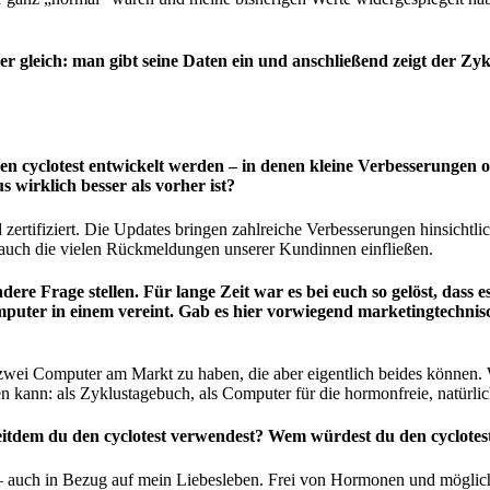
r gleich: man gibt seine Daten ein und anschließend zeigt der Z
 den cyclotest entwickelt werden – in denen kleine Verbesserung
 wirklich besser als vorher ist?
zertifiziert. Die Updates bringen zahlreiche Verbesserungen hinsichtli
r auch die vielen Rückmeldungen unserer Kundinnen einfließen.
ndere Frage stellen. Für lange Zeit war es bei euch so gelöst, da
mputer in einem vereint. Gab es hier vorwiegend marketingtech
gt, zwei Computer am Markt zu haben, die aber eigentlich beides könne
en kann: als Zyklustagebuch, als Computer für die hormonfreie, natürl
 seitdem du den cyclotest verwendest? Wem würdest du den cyclot
g – auch in Bezug auf mein Liebesleben. Frei von Hormonen und möglic