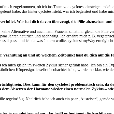
ls auf mich zugekommen, ob ich ins Team von cyclotest einsteigen möch
lernt habe, das hinter cyclotest steht, war ich begeistert und habe mic
verhütet. Was hat dich davon überzeugt, die Pille abzusetzen un
 keine Alternative und auch mein Frauenarzt hat mir gleich die Pille ve
n paar Jahren natürlich und nachhaltig. Ich ernähre mich z. B. vegetari
nsstil passt und ich da was ändern wollte. cyclotest myWay ermöglicht
 Verhütung an und ab welchem Zeitpunkt hast du dich auf die Fr
 ich mich gleich im zweiten Zyklus sicher gefühlt habe. Ich bin ein Ty
önlichen Körpersignale selbst beobachtet habe, wurde mir klar, wie de
ächtigt sein. Dies kann für den cyclotest problematisch sein, da d
nach dem Absetzen der Hormone wieder einen normalen Zyklus – od
le regelmäßig. Natürlich habe ich auch ein paar „Ausreiser“, gerade we
puter ja symptothermal aus, das heißt er bestimmt die fruchtbar