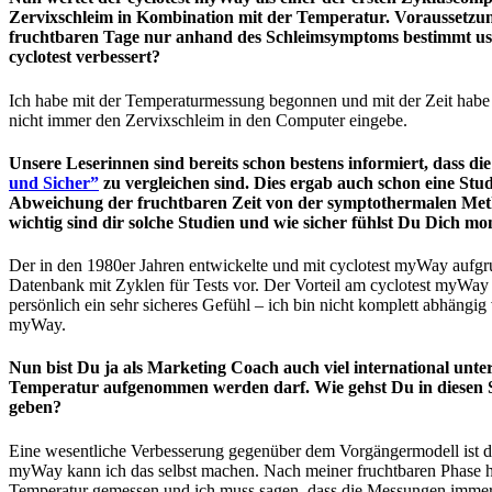
Zervixschleim in Kombination mit der Temperatur. Voraussetzung
fruchtbaren Tage nur anhand des Schleimsymptoms bestimmt us
cyclotest verbessert?
Ich habe mit der Temperaturmessung begonnen und mit der Zeit habe i
nicht immer den Zervixschleim in den Computer eingebe.
Unsere Leserinnen sind bereits schon bestens informiert, dass 
und Sicher”
zu vergleichen sind. Dies ergab auch schon eine Stu
Abweichung der fruchtbaren Zeit von der symptothermalen Metho
wichtig sind dir solche Studien und wie sicher fühlst Du Dich 
Der in den 1980er Jahren entwickelte und mit cyclotest myWay aufgrun
Datenbank mit Zyklen für Tests vor. Der Vorteil am cyclotest myWay
persönlich ein sehr sicheres Gefühl – ich bin nicht komplett abhäng
myWay.
Nun bist Du ja als Marketing Coach auch viel international unter
Temperatur aufgenommen werden darf. Wie gehst Du in diesen Sit
geben?
Eine wesentliche Verbesserung gegenüber dem Vorgängermodell ist di
myWay kann ich das selbst machen. Nach meiner fruchtbaren Phase ha
Temperatur gemessen und ich muss sagen, dass die Messungen immer ga