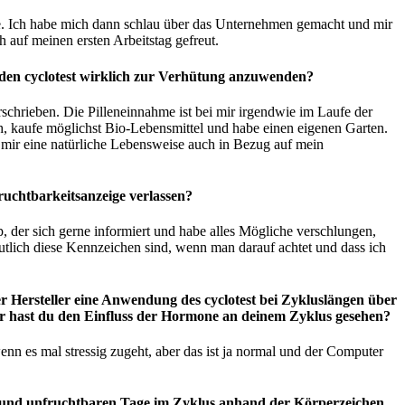
te. Ich habe mich dann schlau über das Unternehmen gemacht und mir
h auf meinen ersten Arbeitstag gefreut.
d den cyclotest wirklich zur Verhütung anzuwenden?
rschrieben. Die Pilleneinnahme ist bei mir irgendwie im Laufe der
sch, kaufe möglichst Bio-Lebensmittel und habe einen eigenen Garten.
 mir eine natürliche Lebensweise auch in Bezug auf mein
uchtbarkeitsanzeige verlassen?
p, der sich gerne informiert und habe alles Mögliche verschlungen,
utlich diese Kennzeichen sind, wenn man darauf achtet und dass ich
er Hersteller eine Anwendung des cyclotest bei Zykluslängen über
er hast du den Einfluss der Hormone an deinem Zyklus gesehen?
nn es mal stressig zugeht, aber das ist ja normal und der Computer
en und unfruchtbaren Tage im Zyklus anhand der Körperzeichen