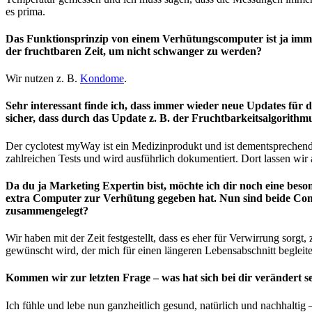
es prima.
Das Funktionsprinzip von einem Verhütungscomputer ist ja imme
der fruchtbaren Zeit, um nicht schwanger zu werden?
Wir nutzen z. B.
Kondome
.
Sehr interessant finde ich, dass immer wieder neue Updates für
sicher, dass durch das Update z. B. der Fruchtbarkeitsalgorithmus
Der cyclotest myWay ist ein Medizinprodukt und ist dementsprechend 
zahlreichen Tests und wird ausführlich dokumentiert. Dort lassen wi
Da du ja Marketing Expertin bist, möchte ich dir noch eine beso
extra Computer zur Verhütung gegeben hat. Nun sind beide Co
zusammengelegt?
Wir haben mit der Zeit festgestellt, dass es eher für Verwirrung sor
gewünscht wird, der mich für einen längeren Lebensabschnitt begleit
Kommen wir zur letzten Frage – was hat sich bei dir verändert
Ich fühle und lebe nun ganzheitlich gesund, natürlich und nachhalti