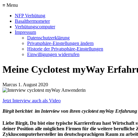
≡ Menu
NFP Verhütung
Basalthermometer
Verhütungscomputer
Impressum
Datenschutzerklärung
Privatsphäre-Einstellungen ändern
Historie der Privatsphäre-Einstellungen
Einwilligungen widerrufen
Meine Cyclotest myWay Erfahr
Marcus
1. August 2020
Jetzt Interview auch als Video
Birgit berichtet im Interview von ihren cyclotest myWay Erfahrun
Liebe Birgit, Du bist eine typische Karrierefrau hast Wirtscha
deiner Position alle möglichen Firmen für die weitere beruflich
Zykluscomputerhersteller im deutschsprachigem Raum zu arbei