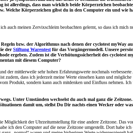
 ist allerdings, dass man wirklich beide Körperzeichen beobachte
w. Welche Körperzeichen gibst du in den Computer ein und wie
ch auch meinen Zervixschleim beobachten gelernt, so dass ich mich nu
die Regeln bzw. der Algorithmus nach denen der cyclotest myWay a
die der
Stiftung Warentest
für das Vorgängermodell. Unsere persön
de ergeben. Zudem ist die Verhütungssicherheit des cyclotest my
momentan mit diesem Computer?
d der mittlerweile sehr hohen Erfahrungswerte nochmals verbesserte Al
 ist zudem, dass ich jederzeit meine Werte einsehen kann und möglich
ig vom Produkt, sondern kann auch mitdenken und Einfluss nehmen. Ich 
wegs. Unter Umständen wechselst du auch mal ganz die Zeitzone. De
uationen damit um, stellst Du Dir nachts einen Wecker oder was 
e Möglichkeit der Uhrzeitumstellung für eine andere Zeitzone. Das vo
be ich den Computer auf die neue Zeitzone umgestellt. Dort habe ich
nz „normal“ waren und meine bisherigen Werte widergespiegelt haben. 