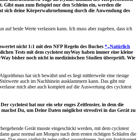
t. Gibt man zum Beispiel nur den Schleim ein, werden die
 hat sich deine Körperwahrnehmung durch die Anwendung des
n auf beide Werte verlassen kann. Ich muss aber zugeben, dass ich
uswertet nicht 1:1 mit den NFP Regeln des Buches
*„Natürlich
lichen Tests mit dem cyclotest myWay haben immer eine kleine
Way bisher noch nicht in medizinischen Studien überprüft. Wie
gorithmus hat sich bewährt und es liegt mittlerweile eine riesige
e Störwerte auch im Nachhinein ausklammern kann. Das gibt mir
verlasse mich aber auch komplett auf die Auswertung des cyclotest
r cyclotest hat nur ein sehr enges Zeitfenster, in dem die
machst Du, um Deine Daten möglichst stressfrei in das Gerät zu
rhergehende Gerät musste eingeschickt werden, mit dem cyclotest
 dann ganz normal am Morgen nach dem ersten richtigen Schlafen die
Das muss vielleicht jeder selbst ausprobieren, bei mir funktioniert